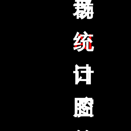
场
群
AI
统
口
计
腔
图