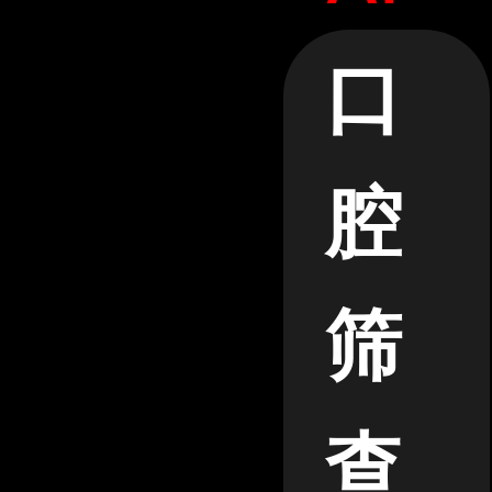
口
腔
筛
查