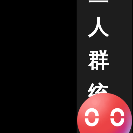
人
群
统
计