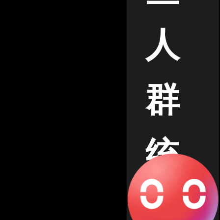
人
群
统
计