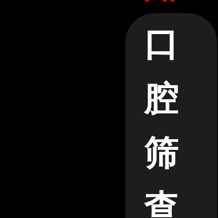
口
腔
筛
查